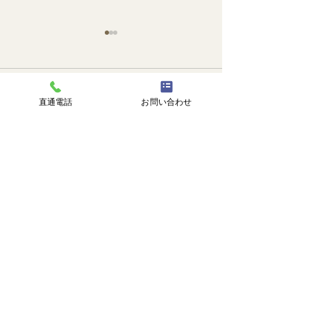
コメント
🐙
勉強会📚️
直通電話
お問い合わせ
コメントを追加…
株式会社 塗匠
広島市安芸区瀬野西3丁目14番1号
℡
082-516-8217
直通 |
090-3374-0750