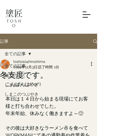
塗匠
TOSH
O
記事
全ての記事
tosho104hiroshima
全ての記事
2024年12月3日
読了時間: 1分
冬支度です。
施工のこと
こんばんは(^o^)
しまおのつぶやき
しまこのつぶやき
本日は１４日から始まる現場にてお客
様と打ち合わせでした。
年末年始、休みなく働きますよ～🙂
その後は大好きなラーメン🍜を食べて
WORKMANにて冬の通勤着や作業着を