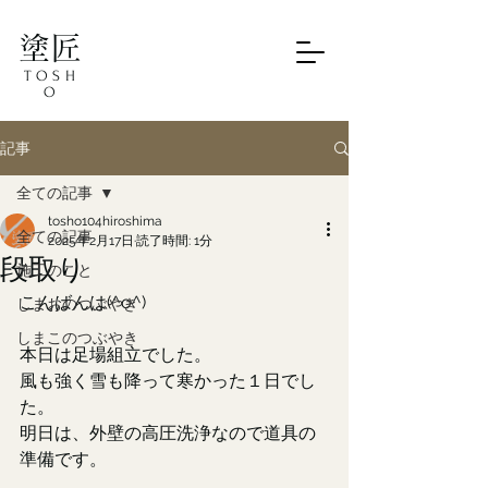
塗匠
TOSH
O
記事
全ての記事
tosho104hiroshima
全ての記事
2025年2月17日
読了時間: 1分
段取り
施工のこと
こんばんは(^o^)
しまおのつぶやき
しまこのつぶやき
本日は足場組立でした。
風も強く雪も降って寒かった１日でし
た。
明日は、外壁の高圧洗浄なので道具の
準備です。