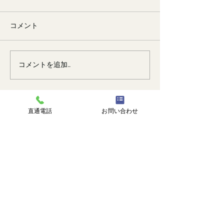
コメント
🐙
勉強会📚️
コメントを追加…
直通電話
お問い合わせ
株式会社 塗匠
広島市安芸区瀬野西3丁目14番1号
℡
082-516-8217
直通 |
090-3374-0750
受付時間 | 9:00-18:00
トップ
塗匠とは