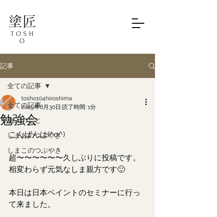
塗匠
TOSH
O
記事
全ての記事
tosho104hiroshima
全ての記事
2025年8月30日
読了時間: 1分
勉強会
施工のこと
こんばんは(^o^)
しまおのつぶやき
しまこのつぶやき
超〜〜〜〜〜〜久しぶりに投稿です。
相変わらず元気なしま親方です🙂
本日は日本ペイントのセミナーに行っ
て来ました。