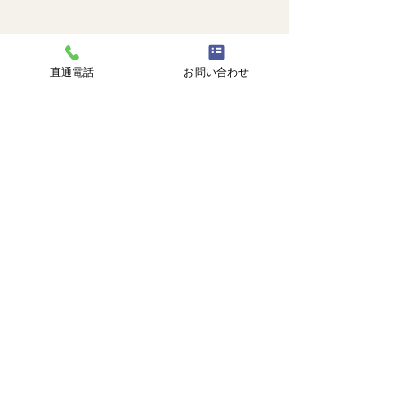
直通電話
お問い合わせ
コメント
🐙
勉強会📚️