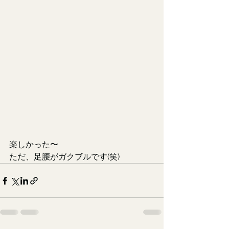
楽しかった〜
ただ、足腰がガクブルです(笑)