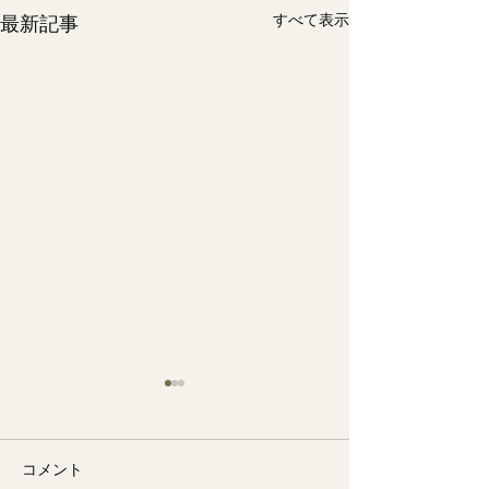
すべて表示
最新記事
コメント
🐙
勉強会📚️