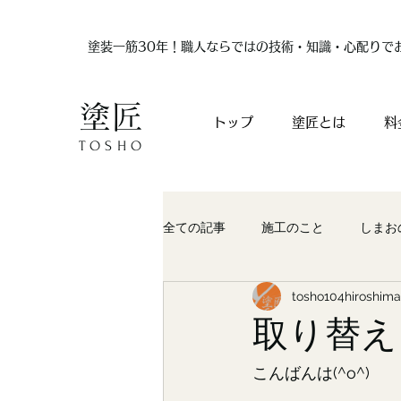
塗装一筋30年！職人ならではの技術・知識・心配りで
塗匠
トップ
塗匠とは
料
TOSHO
全ての記事
施工のこと
しまお
tosho104hiroshima
取り替え
こんばんは(^o^)