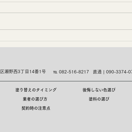
🐙
勉強会📚️
外壁塗装、屋根塗装、職人 | 塗匠 | 広島市
区瀬野西3丁目14番1号
℡ 082-516-8217
直通 | 090-3374-0
塗り替えのタイミング
後悔しない色選び
業者の選び方
塗料の選び
契約時の注意点