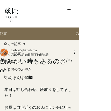
塗匠
TOSH
O
記事
全ての記事
tosho104hiroshima
全ての記事
2022年4月19日
読了時間: 1分
飲みたい時もあるのさ(*･
施工のこと
ω･)
しまおのつぶやき
しまこのつぶやき
こんばんは😃🌃
本日は打ち合わせ、段取りをしてまし
た！
お昼は自宅近くのお店にランチに行っ