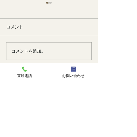
コメント
🐙
勉強会📚️
コメントを追加…
直通電話
お問い合わせ
株式会社 塗匠
広島市安芸区瀬野西3丁目14番1号
℡
082-516-8217
直通 |
090-3374-0750
受付時間 | 9:00-18:00