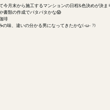
て今月末から施工するマンションの日程&色決めが決ま
や書類の作成でバタバタかな😱
珈琲
の味、違いの分かる男になってきたかな(-ω- ?)