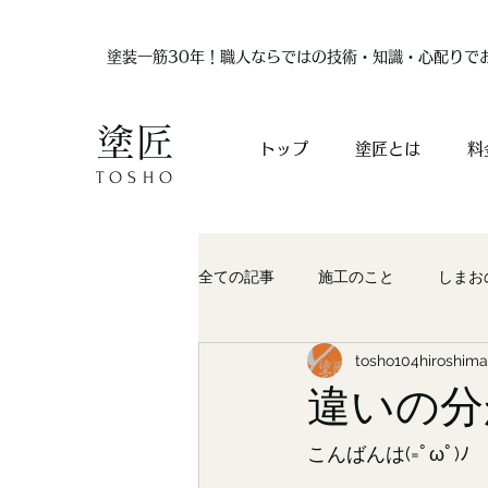
塗装一筋30年！職人ならではの技術・知識・心配りで
塗匠
トップ
塗匠とは
料
TOSHO
全ての記事
施工のこと
しまお
tosho104hiroshima
違いの分
こんばんは(=ﾟωﾟ)ﾉ