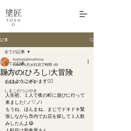
塗匠
TOSH
O
記事
全ての記事
tosho104hiroshima
全ての記事
2021年11月30日
読了時間: 1分
親方の(ひろし)大冒険
施工のこと
おはようございます🙋‍♂️
しまおのつぶやき
しまこのつぶやき
人生初、１人で夜の町に遊びに行って
来ました(*ノ▽ノ)
もうね、ほんまね、まじでドキドキ緊
張しながら市内でお店を探して１人飲
みしたんよ😃
１軒目は和食屋さん