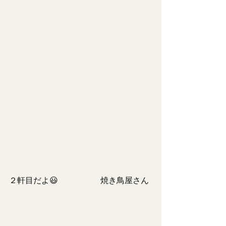
２軒目だよ😃                     焼き鳥屋さん