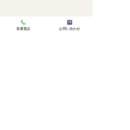
直通電話
お問い合わせ
これにて親方の大冒険は無事に楽しく
お腹一杯になり幸せな時間でした～～💃
すべて表示
最新記事