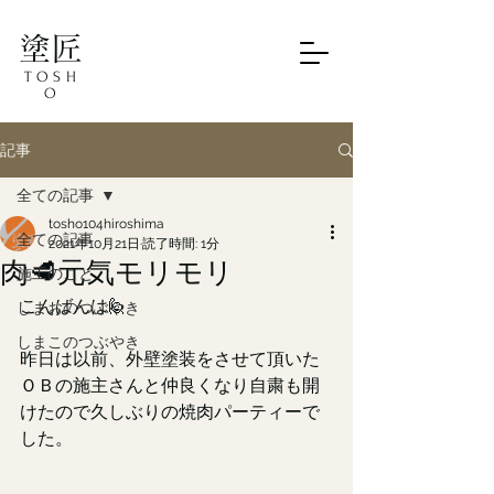
塗匠
TOSH
O
記事
全ての記事
tosho104hiroshima
全ての記事
2021年10月21日
読了時間: 1分
肉🥩元気モリモリ
施工のこと
こんばんは🙋
しまおのつぶやき
しまこのつぶやき
昨日は以前、外壁塗装をさせて頂いた
ＯＢの施主さんと仲良くなり自粛も開
けたので久しぶりの焼肉パーティーで
した。