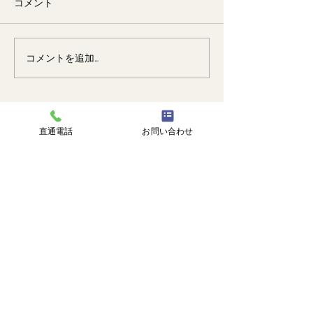
コメント
🐙
勉強会📚️
コメントを追加…
直通電話
お問い合わせ
株式会社 塗匠
広島市安芸区瀬野西3丁目14番1号
℡
082-516-8217
直通 |
090-3374-0750
受付時間 | 9:00-18:00
トップ
塗匠とは
選ばれる理由
施工事例