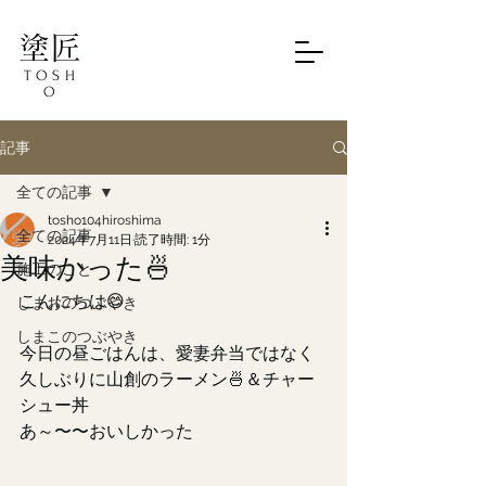
塗匠
TOSH
O
記事
全ての記事
tosho104hiroshima
全ての記事
2024年7月11日
読了時間: 1分
美味かった🍜
施工のこと
こんにちは😊
しまおのつぶやき
しまこのつぶやき
今日の昼ごはんは、愛妻弁当ではなく
久しぶりに山創のラーメン🍜＆チャー
シュー丼
あ～〜〜おいしかった