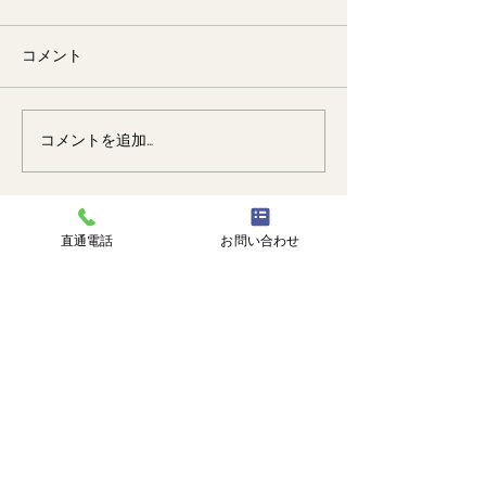
コメント
🐙
勉強会📚️
コメントを追加…
直通電話
お問い合わせ
株式会社 塗匠
広島市安芸区瀬野西3丁目14番1号
℡
082-516-8217
直通 |
090-3374-0750
受付時間 | 9:00-18:00
トップ
塗匠とは