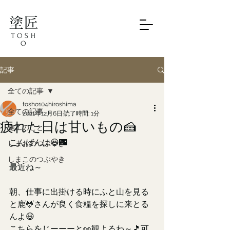
塗匠
TOSH
O
記事
全ての記事
tosho104hiroshima
全ての記事
2021年12月6日
読了時間: 1分
疲れた日は甘いもの🍰
施工のこと
こんばんは😃🌃
しまおのつぶやき
しまこのつぶやき
最近ね～
朝、仕事に出掛ける時にふと山を見る
と鹿🦌さんが良く食糧を探しに来とる
んよ😃
こちらをじーーーと👀観よるわ～🎵可