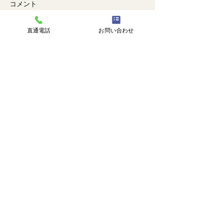
コメント
🐙
勉強会📚️
直通電話
お問い合わせ
コメントを追加…
株式会社 塗匠
広島市安芸区瀬野西3丁目14番1号
℡
082-516-8217
直通 |
090-3374-0750
受付時間 | 9:00-18:00
トップ
塗匠とは
選ばれる理由
施工事例