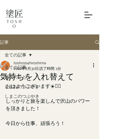
塗匠
TOSH
O
記事
全ての記事
tosho104hiroshima
全ての記事
2022年8月30日
読了時間: 1分
気持ちを入れ替えて
施工のこと
おはようございます☀️🙋‍♂️
しまおのつぶやき
しまこのつぶやき
しっかりと旅を楽しんで沢山のパワー
を頂きました！
今日から仕事、頑張ろう！