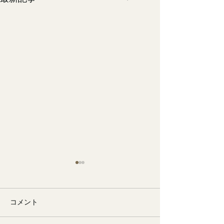
コメント
🐙
勉強会📚️