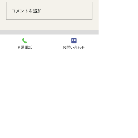
コメントを追加…
株式会社 塗匠
直通電話
お問い合わせ
広島市安芸区瀬野西3丁目14番1号
℡
082-516-8217
直通 |
090-3374-0750
受付時間 | 9:00-18:00
トップ
塗匠とは
選ばれる理由
施工事例
施工の流れ
塗り替えのタイミング