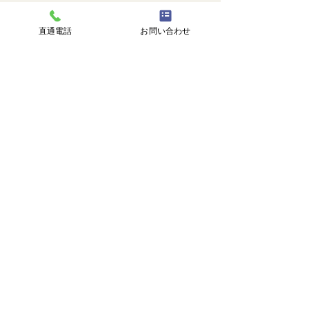
直通電話
お問い合わせ
コメント
🐙
勉強会📚️
コメントを追加…