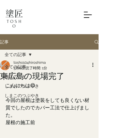
塗匠
TOSH
O
記事
全ての記事
tosho104hiroshima
全ての記事
3月8日
読了時間: 1分
東広島の現場完了
施工のこと
こんにちは😊
しまおのつぶやき
しまこのつぶやき
今回の屋根は塗装をしても良くない材
質でしたのでカバー工法で仕上げまし
た。
屋根の施工前