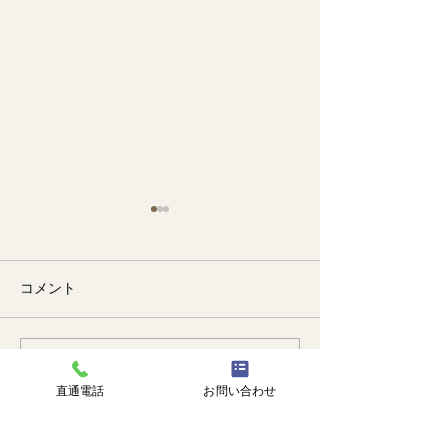
コメント
🐙
勉強会📚️
コメントを追加…
直通電話
お問い合わせ