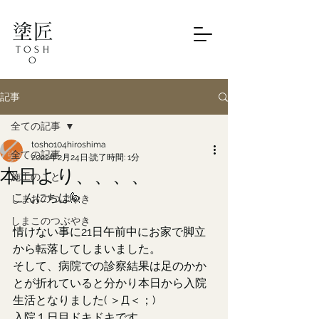
塗匠
TOSH
O
記事
全ての記事
tosho104hiroshima
全ての記事
2022年2月24日
読了時間: 1分
本日より、、、、
施工のこと
こんにちは🙋
しまおのつぶやき
しまこのつぶやき
情けない事に21日午前中にお家で脚立
から転落してしまいました。
そして、病院での診察結果は足のかか
とが折れていると分かり本日から入院
生活となりました( ＞Д＜；)
入院１日目ドキドキです