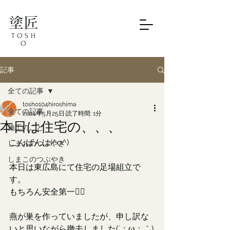
塗匠
TOSH
O
記事
全ての記事
tosho104hiroshima
全ての記事
2024年5月25日
読了時間: 1分
本日は住宅の、、、
施工のこと
こんばんは(^o^)
しまおのつぶやき
しまこのつぶやき
本日は東広島にて住宅の足場組立で
す。
もちろん安全第一👷‍♂
燕が巣を作っていましたが、申し訳な
いと思いながら撤去しました(´；ω；｀)