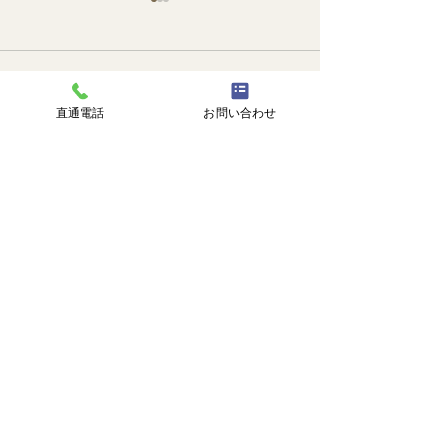
コメント
🐙
勉強会📚️
直通電話
お問い合わせ
コメントを追加…
株式会社 塗匠
広島市安芸区瀬野西3丁目14番1号
℡
082-516-8217
直通 |
090-3374-0750
受付時間 | 9:00-18:00