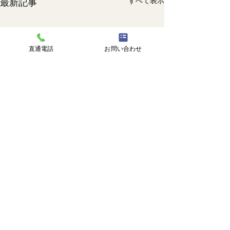
すべて表示
最新記事
直通電話
お問い合わせ
コメント
🐙
勉強会📚️