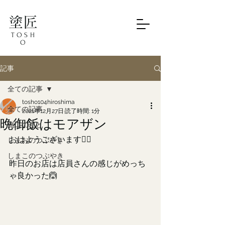
塗匠
TOSH
O
記事
全ての記事
tosho104hiroshima
全ての記事
2021年12月27日
読了時間: 1分
晩御飯はモアザン
施工のこと
おはようございます🙋‍♂️
しまおのつぶやき
しまこのつぶやき
昨日のお店は店員さんの感じがめっち
ゃ良かった🙆