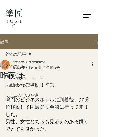
塗匠
TOSH
O
記事
全ての記事
tosho104hiroshima
全ての記事
2024年7月15日
読了時間: 1分
昨夜は、、、
施工のこと
おはようございます😊
しまおのつぶやき
しまこのつぶやき
鳴門のビジネスホテルに到着後、30分
位移動して阿波踊り会館に行って来ま
した。
男性、女性どちらも見応えのある踊り
でとても良かった。