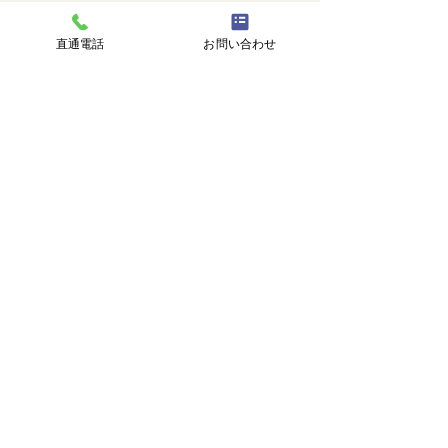
直通電話
お問い合わせ
コメントを追加…
株式会社 塗匠
広島市安芸区瀬野西3丁目14番1号
℡
082-516-8217
直通 |
090-3374-0750
受付時間 | 9:00-18:00
トップ
塗匠とは
選ばれる理由
施工事例
施工の流れ
塗り替えのタイミング