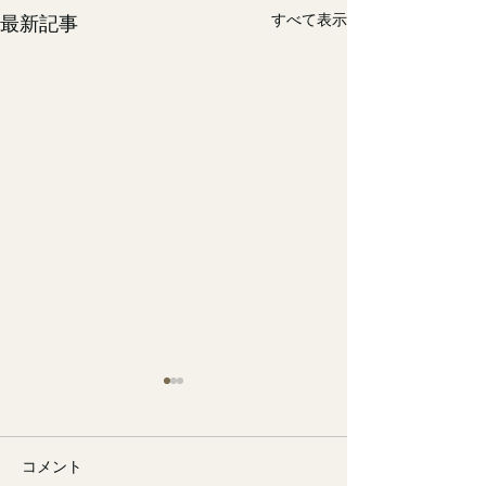
すべて表示
最新記事
コメント
🐙
勉強会📚️