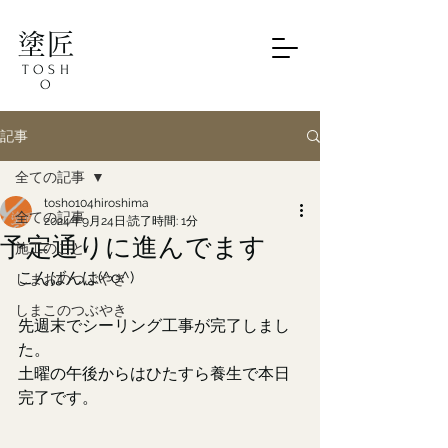
塗匠
TOSH
O
記事
全ての記事
tosho104hiroshima
全ての記事
2024年9月24日
読了時間: 1分
予定通りに進んでます
施工のこと
こんばんは(^o^)
しまおのつぶやき
しまこのつぶやき
先週末でシーリング工事が完了しまし
た。
土曜の午後からはひたすら養生で本日
完了です。