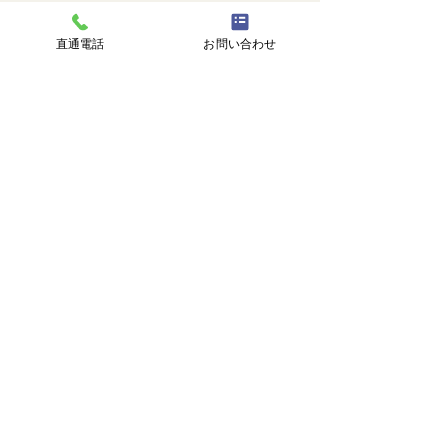
直通電話
お問い合わせ
コメントを追加…
株式会社 塗匠
広島市安芸区瀬野西3丁目14番1号
℡
082-516-8217
直通 |
090-3374-0750
受付時間 | 9:00-18:00
トップ
塗匠とは
選ばれる理由
施工事例
施工の流れ
塗り替えのタイミング