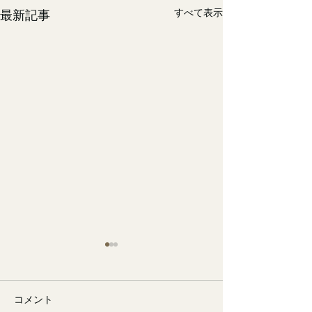
すべて表示
最新記事
コメント
🐙
勉強会📚️