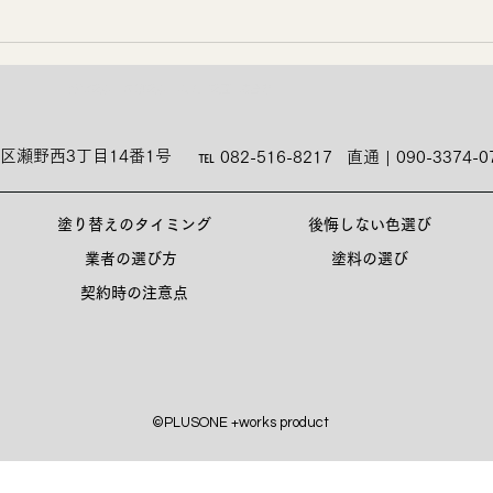
外壁塗装、屋根塗装、職人 | 塗匠 | 広島市
区瀬野西3丁目14番1号
℡ 082-516-8217
直通 | 090-3374-0
塗り替えのタイミング
後悔しない色選び
業者の選び方
塗料の選び
契約時の注意点
©PLUSONE +works product