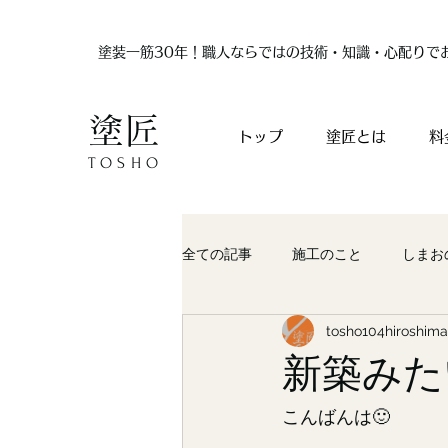
塗装一筋30年！職人ならではの技術・知識・心配りで
塗匠
トップ
塗匠とは
料
TOSHO
全ての記事
施工のこと
しまお
tosho104hiroshima
新築みた
こんばんは🙂