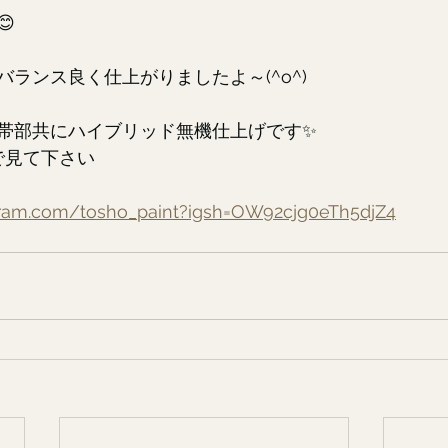

ランス良く仕上がりましたよ～(^o^)
帯部共にハイブリッド無機仕上げです✨
で見て下さい
gram.com/tosho_paint?igsh=OW92cjg0eTh5djZ4