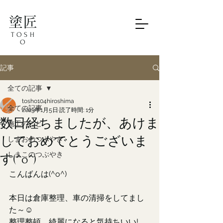
塗匠
TOSH
O
記事
全ての記事
tosho104hiroshima
全ての記事
2023年1月5日
読了時間: 1分
数日経ちましたが、あけま
施工のこと
しておめでとうございま
しまおのつぶやき
しまこのつぶやき
す(^o^)
こんばんは(^o^)
本日は倉庫整理、車の清掃をしてまし
た～☺
整理整頓、綺麗になると気持ちいい!