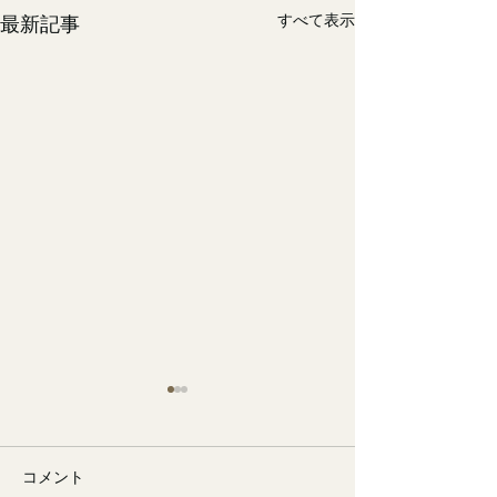
すべて表示
最新記事
コメント
🐙
勉強会📚️