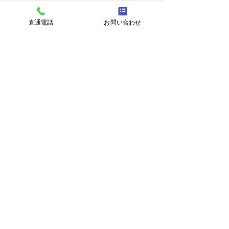
直通電話
お問い合わせ
コメントを追加…
株式会社 塗匠
広島市安芸区瀬野西3丁目14番1号
℡
082-516-8217
直通 |
090-3374-0750
受付時間 | 9:00-18:00
トップ
塗匠とは
選ばれる理由
施工事例
施工の流れ
塗り替えのタイミング