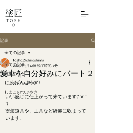
塗匠
TOSH
O
記事
全ての記事
tosho104hiroshima
全ての記事
2025年3月12日
読了時間: 1分
愛車を自分好みにバート２
施工のこと
こんばんは(^o^)
しまおのつぶやき
しまこのつぶやき
いい感じに仕上がって来ています(*´∀｀
*)
塗装道具や、工具など綺麗に収まって
います。