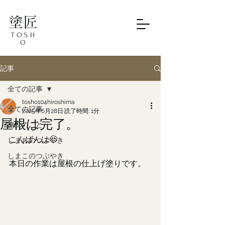
塗匠
TOSH
O
記事
全ての記事
tosho104hiroshima
全ての記事
2025年6月28日
読了時間: 1分
屋根は完了。
施工のこと
こんばんは🙂
しまおのつぶやき
しまこのつぶやき
本日の作業は屋根の仕上げ塗りです。