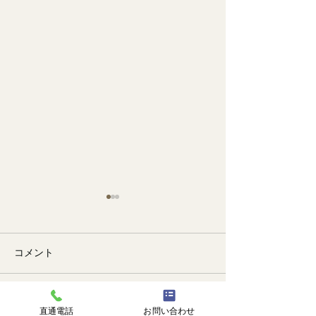
コメント
🐙
勉強会📚️
コメントを追加…
直通電話
お問い合わせ