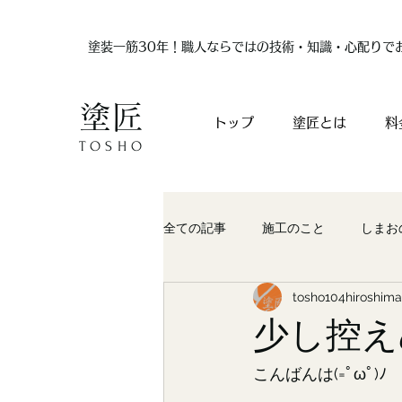
塗装一筋30年！職人ならではの技術・知識・心配りで
塗匠
トップ
塗匠とは
料
TOSHO
全ての記事
施工のこと
しまお
tosho104hiroshima
少し控え
こんばんは(=ﾟωﾟ)ﾉ