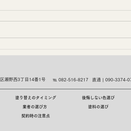
🐙
勉強会📚️
外壁塗装、屋根塗装、職人 | 塗匠 | 広島市
区瀬野西3丁目14番1号
℡ 082-516-8217
直通 | 090-3374-0
塗り替えのタイミング
後悔しない色選び
業者の選び方
塗料の選び
契約時の注意点