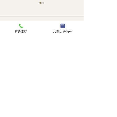
コメント
🐙
勉強会📚️
直通電話
お問い合わせ
コメントを追加…
株式会社 塗匠
広島市安芸区瀬野西3丁目14番1号
℡
082-516-8217
直通 |
090-3374-0750
受付時間 | 9:00-18:00