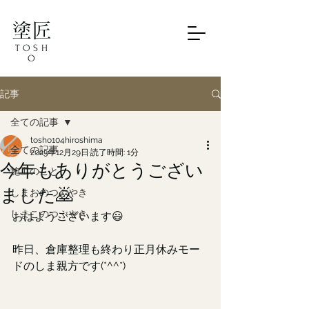
塗匠
TOSH
O
記事
全ての記事
tosho104hiroshima
全ての記事
2023年12月29日
読了時間: 1分
今年もありがとうござい
施工のこと
ました🙇
しまおのつぶやき
しまこのつぶやき
おはようございます😃
昨日、倉庫整理も終わり正月休みモー
ドのしま親方です(*^^*)