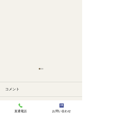
コメント
🐙
勉強会📚️
コメントを追加…
直通電話
お問い合わせ