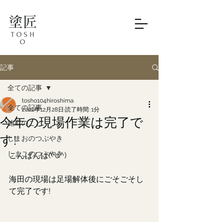
塗匠
TOSH
O
記事
全ての記事
tosho104hiroshima
全ての記事
2022年12月28日
読了時間: 1分
今年の現場作業は完了で
施工のこと
す!
しまおのつぶやき
しまこのつぶやき
こんばんは(^o^)
海田の現場は足場解体後にごそごそし
て完了です!