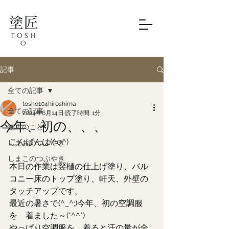
塗匠
TOSH
O
記事
全ての記事
tosho104hiroshima
全ての記事
2024年6月14日
読了時間: 1分
今年、初の、、、
施工のこと
こんばんは(^o^)
しまおのつぶやき
しまこのつぶやき
本日の作業は竪樋の仕上げ塗り、バル
コニー床のトップ塗り、軒天、外壁の
タッチアップです。
最近の暑さで(^_^;)今年、初の空調服
を゙着ました～(*^^*)
やっぱり空調服を゙着ると汗の量が全