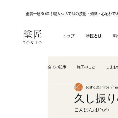
塗装一筋30年！職人ならではの技術・知識・心配りで
塗匠
トップ
塗匠とは
料
TOSHO
全ての記事
施工のこと
しまお
tosho104hiroshima
久し振り
こんばんは(^o^)