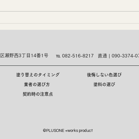
外壁塗装、屋根塗装、職人 | 塗匠 | 広島市
区瀬野西3丁目14番1号
℡ 082-516-8217
直通 | 090-3374-0
塗り替えのタイミング
後悔しない色選び
業者の選び方
塗料の選び
契約時の注意点
©PLUSONE +works product