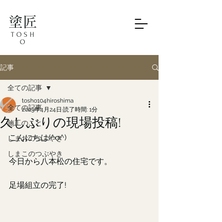
塗匠
TOSH
O
記事
全ての記事
tosho104hiroshima
全ての記事
2023年4月24日
読了時間: 1分
久しぶりの現場投稿!
施工のこと
こんにちは(^o^)
しまおのつぶやき
しまこのつぶやき
今日から八本松の住宅です。
足場組立の完了!