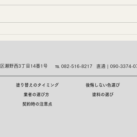
🐙
勉強会📚️
外壁塗装、屋根塗装、職人 | 塗匠 | 広島市
区瀬野西3丁目14番1号
℡ 082-516-8217
直通 | 090-3374-0
塗り替えのタイミング
後悔しない色選び
業者の選び方
塗料の選び
契約時の注意点