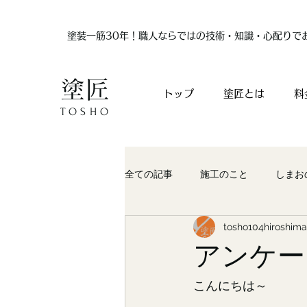
塗装一筋30年！職人ならではの技術・知識・心配りで
塗匠
トップ
塗匠とは
料
TOSHO
全ての記事
施工のこと
しまお
tosho104hiroshima
アンケー
こんにちは～