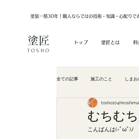
塗装一筋30年！職人ならではの技術・知識・心配りで
塗匠
トップ
塗匠とは
料
TOSHO
全ての記事
施工のこと
しまお
tosho104hiroshima
むちむち
こんばんは(=ﾟωﾟ)ﾉ