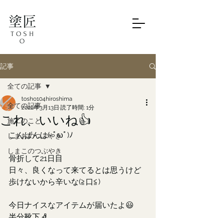
塗匠
TOSH
O
記事
全ての記事
tosho104hiroshima
全ての記事
2022年3月13日
読了時間: 1分
これ、いいね👍️
施工のこと
こんばんは(=ﾟωﾟ)ﾉ
しまおのつぶやき
しまこのつぶやき
骨折して21日目
日々、良くなって来てるとは思うけど
歩けないから辛いな(≧口≦)
今日ナイスなアイテムが届いたよ😃
半分靴下🧦