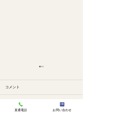
コメント
🐙
勉強会📚️
コメントを追加…
直通電話
お問い合わせ