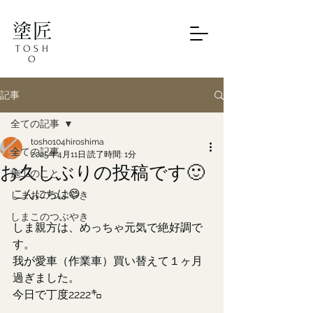
塗匠
TOSH
O
記事
全ての記事
tosho104hiroshima
全ての記事
2025年4月11日
読了時間: 1分
お久しぶりの投稿です🙂
施工のこと
こんにちは😊
しまおのつぶやき
しまこのつぶやき
しま親方は、めっちゃ元気で絶好調で
す。
我が愛車（作業車）買い替えて１ヶ月
過ぎました。
今日で丁度2222㌔