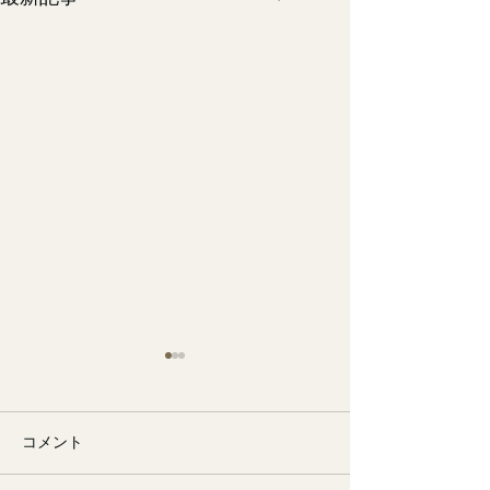
コメント
🐙
勉強会📚️