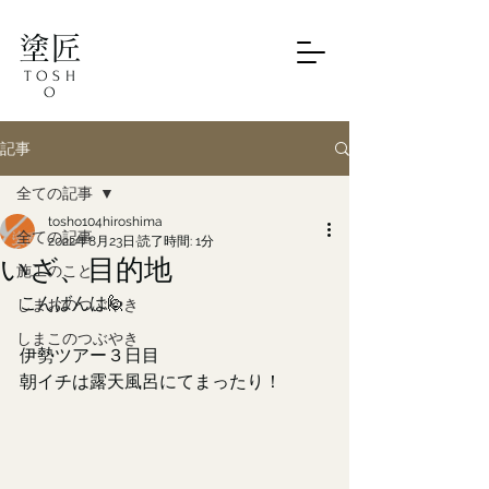
塗匠
TOSH
O
記事
全ての記事
tosho104hiroshima
全ての記事
2022年8月23日
読了時間: 1分
いざ、目的地
施工のこと
こんばんは🙋
しまおのつぶやき
しまこのつぶやき
伊勢ツアー３日目
朝イチは露天風呂にてまったり！