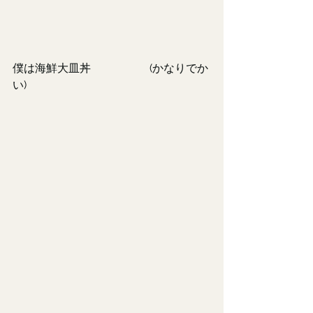
僕は海鮮大皿丼                     (かなりでか
い)