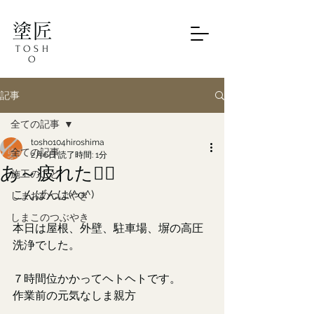
塗匠
TOSH
O
記事
全ての記事
tosho104hiroshima
全ての記事
2月6日
読了時間: 1分
あ～疲れた😮‍💨
施工のこと
こんばんは(^o^)
しまおのつぶやき
しまこのつぶやき
本日は屋根、外壁、駐車場、塀の高圧
洗浄でした。
７時間位かかってヘトヘトです。
作業前の元気なしま親方