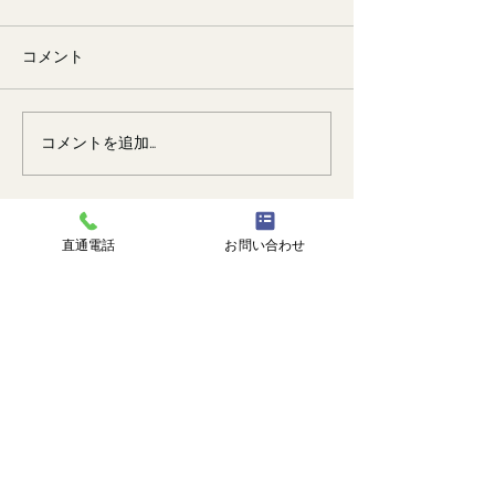
コメント
🐙
勉強会📚️
コメントを追加…
直通電話
お問い合わせ
株式会社 塗匠
広島市安芸区瀬野西3丁目14番1号
℡
082-516-8217
直通 |
090-3374-0750
受付時間 | 9:00-18:00
トップ
塗匠とは